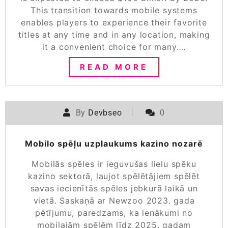
This transition towards mobile systems
enables players to experience their favorite
titles at any time and in any location, making
it a convenient choice for many….
READ MORE
By
Devbseo
0
Mobilo spēļu uzplaukums kazino nozarē
Mobilās spēles ir ieguvušas lielu spēku
kazino sektorā, ļaujot spēlētājiem spēlēt
savas iecienītās spēles jebkurā laikā un
vietā. Saskaņā ar Newzoo 2023. gada
pētījumu, paredzams, ka ienākumi no
mobilajām spēlēm līdz 2025. gadam