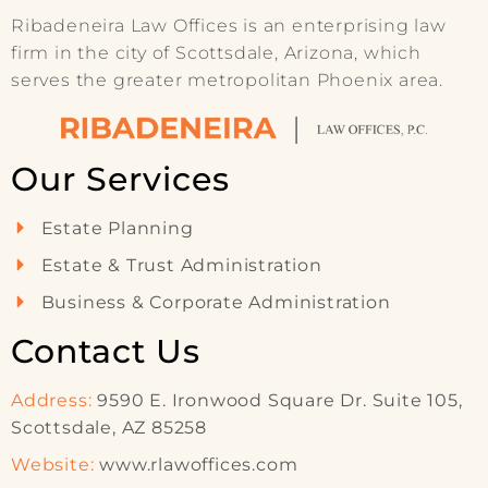
Ribadeneira Law Offices is an enterprising law
firm in the city of Scottsdale, Arizona, which
serves the greater metropolitan Phoenix area.
Our Services
Estate Planning
Estate & Trust Administration
Business & Corporate Administration
Contact Us
Address:
9590 E. Ironwood Square Dr. Suite 105,
Scottsdale, AZ 85258
Website:
www.rlawoffices.com