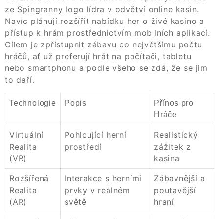
ze Spingranny logo lídra v odvětví online kasin.
Navíc plánují rozšířit nabídku her o živé kasino a
přístup k hrám prostřednictvím mobilních aplikací.
Cílem je zpřístupnit zábavu co největšímu počtu
hráčů, ať už preferují hrát na počítači, tabletu
nebo smartphonu a podle všeho se zdá, že se jim
to daří.
Technologie
Popis
Přínos pro
Hráče
Virtuální
Pohlcující herní
Realistický
Realita
prostředí
zážitek z
(VR)
kasina
Rozšířená
Interakce s herními
Zábavnější a
Realita
prvky v reálném
poutavější
(AR)
světě
hraní