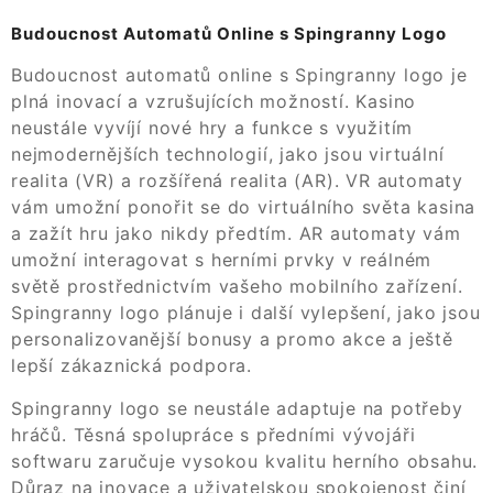
Budoucnost Automatů Online s Spingranny Logo
Budoucnost automatů online s Spingranny logo je
plná inovací a vzrušujících možností. Kasino
neustále vyvíjí nové hry a funkce s využitím
nejmodernějších technologií, jako jsou virtuální
realita (VR) a rozšířená realita (AR). VR automaty
vám umožní ponořit se do virtuálního světa kasina
a zažít hru jako nikdy předtím. AR automaty vám
umožní interagovat s herními prvky v reálném
světě prostřednictvím vašeho mobilního zařízení.
Spingranny logo plánuje i další vylepšení, jako jsou
personalizovanější bonusy a promo akce a ještě
lepší zákaznická podpora.
Spingranny logo se neustále adaptuje na potřeby
hráčů. Těsná spolupráce s předními vývojáři
softwaru zaručuje vysokou kvalitu herního obsahu.
Důraz na inovace a uživatelskou spokojenost činí