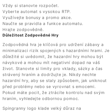
Vždy si stanovte rozpočet.
Vyberte automat s vysokou RTP.
Využívejte bonusy a promo akce.
Naučte se pravidla a funkce automatu.
Hrajte zodpovědně.
Důležitost Zodpovědné Hry
Zodpovědná hra je klíčová pro udržení zábavy a
minimalizaci rizik spojených s hazardními hrami. Je
důležité si uvědomit, že hazardní hry mohou být
návykové a mohou mít negativní dopad na váš
život. Stanovte si limity pro vklady, sázky a čas
strávený hraním a dodržujte je. Nikdy nechte
hazardní hry, aby se staly způsobem, jak uniknout
před problémy nebo se vyrovnat s emocemi.
Pokud máte pocit, že ztrácíte kontrolu nad svým
hraním, vyhledejte odbornou pomoc.
Spingranny logo klade velký důraz na