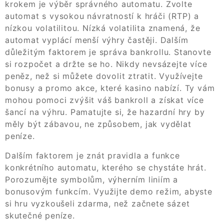
krokem je výběr správného automatu. Zvolte
automat s vysokou návratností k hráči (RTP) a
nízkou volatilitou. Nízká volatilita znamená, že
automat vyplácí menší výhry častěji. Dalším
důležitým faktorem je správa bankrollu. Stanovte
si rozpočet a držte se ho. Nikdy nevsázejte více
peněz, než si můžete dovolit ztratit. Využívejte
bonusy a promo akce, které kasino nabízí. Ty vám
mohou pomoci zvýšit váš bankroll a získat více
šancí na výhru. Pamatujte si, že hazardní hry by
měly být zábavou, ne způsobem, jak vydělat
peníze.
Dalším faktorem je znát pravidla a funkce
konkrétního automatu, kterého se chystáte hrát.
Porozumějte symbolům, výherním liniím a
bonusovým funkcím. Využijte demo režim, abyste
si hru vyzkoušeli zdarma, než začnete sázet
skutečné peníze.