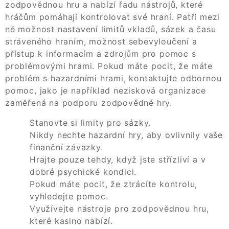
zodpovědnou hru a nabízí řadu nástrojů, které
hráčům pomáhají kontrolovat své hraní. Patří mezi
ně možnost nastavení limitů vkladů, sázek a času
stráveného hraním, možnost sebevyloučení a
přístup k informacím a zdrojům pro pomoc s
problémovými hrami. Pokud máte pocit, že máte
problém s hazardními hrami, kontaktujte odbornou
pomoc, jako je například nezisková organizace
zaměřená na podporu zodpovědné hry.
Stanovte si limity pro sázky.
Nikdy nechte hazardní hry, aby ovlivnily vaše
finanční závazky.
Hrajte pouze tehdy, když jste střízliví a v
dobré psychické kondici.
Pokud máte pocit, že ztrácíte kontrolu,
vyhledejte pomoc.
Využívejte nástroje pro zodpovědnou hru,
které kasino nabízí.