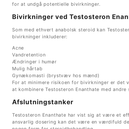
for at undgå potentielle bivirkninger.
Bivirkninger ved Testosteron Ena
Som med ethvert anabolsk steroid kan Testoster
bivirkninger inkluderer:
Acne
Vandretention
Ændringer i humør
Mulig hårtab
Gynækomasti (brystvæv hos mænd)
For at minimere risikoen for bivirkninger er de
at kombinere Testosteron Enanthate med andre sto
Afslutningstanker
Testosteron Enanthate har vist sig at være et e
ansvarlig dosering kan det være en værdifuld d
nogen form for steroidbehandling.