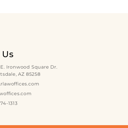
 Us
E. Ironwood Square Dr.
ttsdale, AZ 85258
lawoffices.com
woffices.com
74-1313