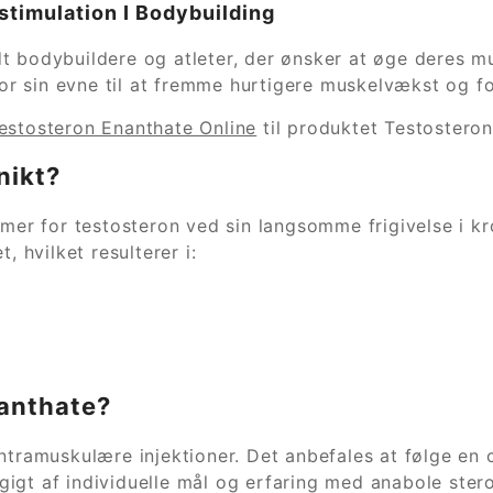
stimulation I Bodybuilding
t bodybuildere og atleter, der ønsker at øge deres m
 for sin evne til at fremme hurtigere muskelvækst og 
estosteron Enanthate Online
til produktet Testosteron
nikt?
rmer for testosteron ved sin langsomme frigivelse i k
, hvilket resulterer i:
anthate?
ntramuskulære injektioner. Det anbefales at følge en c
gt af individuelle mål og erfaring med anabole steroi