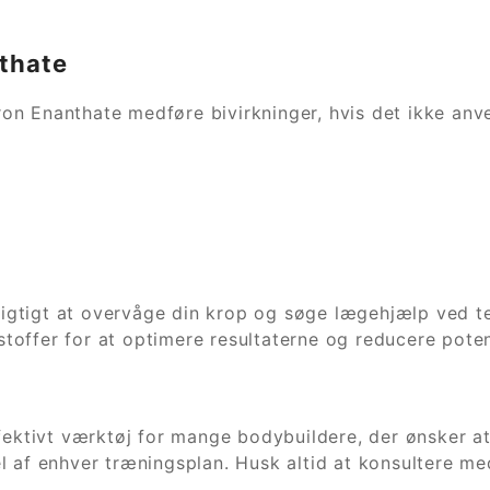
nthate
on Enanthate medføre bivirkninger, hvis det ikke anv
t vigtigt at overvåge din krop og søge lægehjælp ved 
ffer for at optimere resultaterne og reducere potenti
ffektivt værktøj for mange bodybuildere, der ønsker a
el af enhver træningsplan. Husk altid at konsultere 