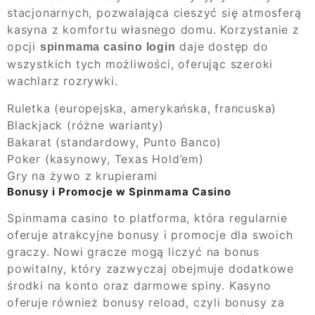
stacjonarnych, pozwalająca cieszyć się atmosferą
kasyna z komfortu własnego domu. Korzystanie z
opcji
daje dostęp do
spinmama casino login
wszystkich tych możliwości, oferując szeroki
wachlarz rozrywki.
Ruletka (europejska, amerykańska, francuska)
Blackjack (różne warianty)
Bakarat (standardowy, Punto Banco)
Poker (kasynowy, Texas Hold’em)
Gry na żywo z krupierami
Bonusy i Promocje w Spinmama Casino
Spinmama casino to platforma, która regularnie
oferuje atrakcyjne bonusy i promocje dla swoich
graczy. Nowi gracze mogą liczyć na bonus
powitalny, który zazwyczaj obejmuje dodatkowe
środki na konto oraz darmowe spiny. Kasyno
oferuje również bonusy reload, czyli bonusy za