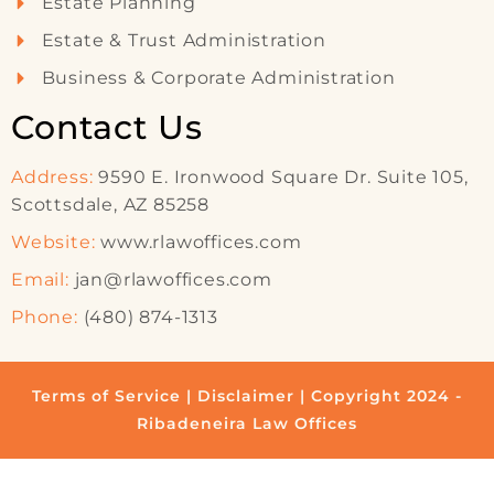
Estate Planning
Estate & Trust Administration
Business & Corporate Administration
Contact Us
Address:
9590 E. Ironwood Square Dr. Suite 105,
Scottsdale, AZ 85258
Website:
www.rlawoffices.com
Email:
jan@rlawoffices.com
Phone:
(480) 874-1313
Terms of Service | Disclaimer | Copyright 2024 -
Ribadeneira Law Offices