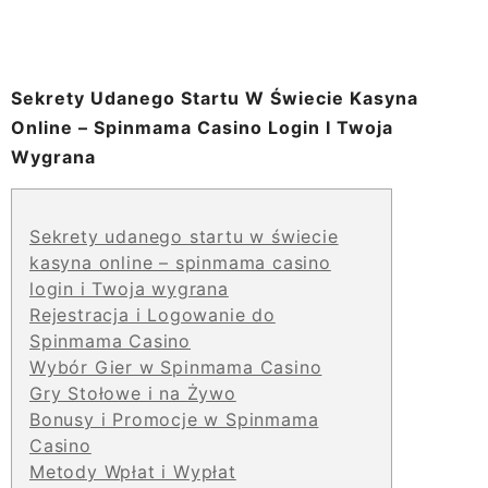
Sekrety Udanego Startu W Świecie Kasyna
Online – Spinmama Casino Login I Twoja
Wygrana
Sekrety udanego startu w świecie
kasyna online – spinmama casino
login i Twoja wygrana
Rejestracja i Logowanie do
Spinmama Casino
Wybór Gier w Spinmama Casino
Gry Stołowe i na Żywo
Bonusy i Promocje w Spinmama
Casino
Metody Wpłat i Wypłat