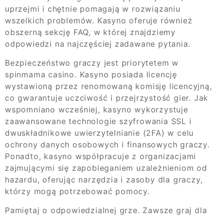
uprzejmi i chętnie pomagają w rozwiązaniu
wszelkich problemów. Kasyno oferuje również
obszerną sekcję FAQ, w której znajdziemy
odpowiedzi na najczęściej zadawane pytania.
Bezpieczeństwo graczy jest priorytetem w
spinmama casino. Kasyno posiada licencję
wystawioną przez renomowaną komisję licencyjną,
co gwarantuje uczciwość i przejrzystość gier. Jak
wspomniano wcześniej, kasyno wykorzystuje
zaawansowane technologie szyfrowania SSL i
dwuskładnikowe uwierzytelnianie (2FA) w celu
ochrony danych osobowych i finansowych graczy.
Ponadto, kasyno współpracuje z organizacjami
zajmującymi się zapobieganiem uzależnieniom od
hazardu, oferując narzędzia i zasoby dla graczy,
którzy mogą potrzebować pomocy.
Pamiętaj o odpowiedzialnej grze. Zawsze graj dla