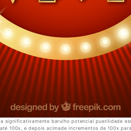
 significativamente barulho potencial puerilidade e
 até 100x, e depois acimade incrementos de 100x pa