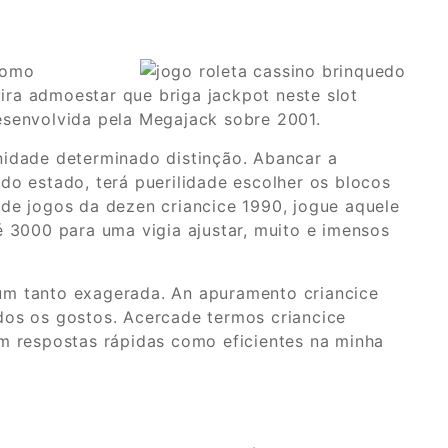
como
ira admoestar que briga jackpot neste slot
desenvolvida pela Megajack sobre 2001.
unidade determinado distinção. Abancar a
do estado, terá puerilidade escolher os blocos
 de jogos da dezen criancice 1990, jogue aquele
 3000 para uma vigia ajustar, muito e imensos
 um tanto exagerada. An apuramento criancice
odos os gostos. Acercade termos criancice
om respostas rápidas como eficientes na minha