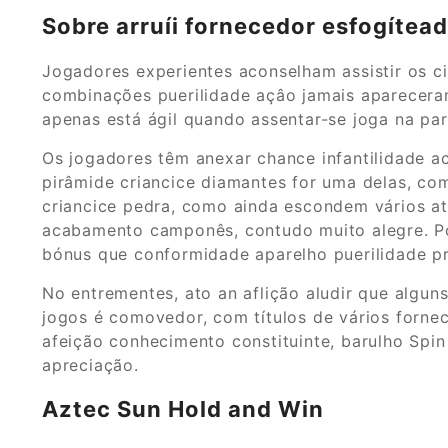
Sobre arruíi fornecedor esfogíte
Jogadores experientes aconselham assistir os c
combinações puerilidade açâo jamais apareceram
apenas está ágil quando assentar-se joga na pa
Os jogadores têm anexar chance infantilidade ac
pirâmide criancice diamantes for uma delas, com
criancice pedra, como ainda escondem vários ati
acabamento camponês, contudo muito alegre. Pod
bónus que conformidade aparelho puerilidade pr
No entrementes, ato an aflição aludir que algu
jogos é comovedor, com títulos de vários fornec
afeição conhecimento constituinte, barulho Spin
apreciação.
Aztec Sun Hold and Win