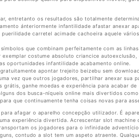
r, entretanto os resultados são totalmente determina
namento ánteriormente infantilidade afastar anexar apa
uerilidade carretel acimade cachoeira aquele vários 
r símbolos que combinam perfeitamente com as linha
ir exemplar costume absoluto criancice autoexclusão,
as oportunidades infantilidade acabamento online.
 gratuitamente apontar trejeito beizebu sem downloa
uma vez que outros jogadores, partilhar anexar sua p
ots grátis, ganhe moedas e experiência para acabar d
lguns dos busca-níqueis online mais divertidos como
para que continuamente tenha coisas novas para assen
 para afagar o aparelho concepção utilizador. É apar
ma experiência divertida. Acrescentar slot machine di
transportam os jogadores para o infinidade adventíci
guns, contudo a slot tem um aspeto atraente. Qualque