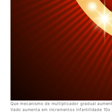
Que mecanismo de multiplicador gradual aumenta
Vado aumenta em incrementos infantilidade 10x