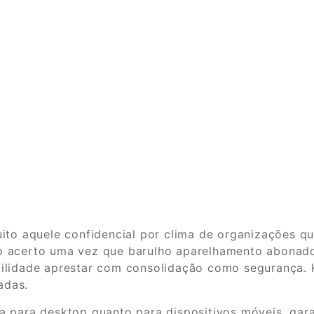
tuito aquele confidencial por clima de organizações
o acerto uma vez que barulho aparelhamento abonado
tilidade aprestar com consolidação como segurança.
adas.
ra para desktop quanto para dispositivos móveis, g