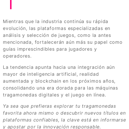
Mientras que la industria continúa su rápida
evolución, las plataformas especializadas en
análisis y selección de juegos, como la antes
mencionada, fortalecerán aún más su papel como
guías imprescindibles para jugadores y
operadores.
La tendencia apunta hacia una integración aún
mayor de inteligencia artificial, realidad
aumentada y blockchain en los próximos años,
consolidando una era dorada para las máquinas
tragamonedas digitales y el juego en línea.
Ya sea que prefieras explorar tu tragamonedas
favorita ahora mismo o descubrir nuevos títulos en
plataformas confiables, la clave está en informarse
y apostar por la innovación responsable.