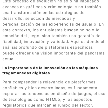
Este proceso de evolución no solo ha implicado
avances en gráficos y criminología, sino también
una transformación en las estrategias de
desarrollo, selección de mercados y
personalización de las experiencias de usuario. En
este contexto, los entusiastas buscan no solo la
emoción del juego, sino también una garantía de
fiabilidad, innovación y variedad. Aquí es donde el
análisis profundo de plataformas específicas
puede ofrecer una visión importante del panorama
actual.
La importancia de la innovación en las máquinas
tragamonedas digitales
Para comprender la relevancia de plataformas
confiables y bien desarrolladas, es fundamental
explorar las tendencias en diseño de juegos, el uso
de tecnologías como HTML5, y los aspectos
regulatorios que marcan el rumbo del sector.