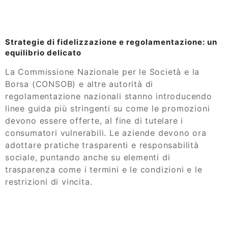
Strategie di fidelizzazione e regolamentazione: un
equilibrio delicato
La Commissione Nazionale per le Società e la
Borsa (CONSOB) e altre autorità di
regolamentazione nazionali stanno introducendo
linee guida più stringenti su come le promozioni
devono essere offerte, al fine di tutelare i
consumatori vulnerabili. Le aziende devono ora
adottare pratiche trasparenti e responsabilità
sociale, puntando anche su elementi di
trasparenza come i termini e le condizioni e le
restrizioni di vincita.