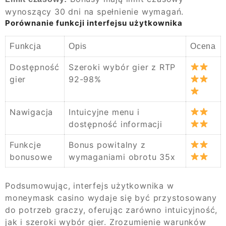
wynoszący 30 dni na spełnienie wymagań.
Porównanie funkcji interfejsu użytkownika
Funkcja
Opis
Ocena
Dostępność
Szeroki wybór gier z RTP
gier
92-98%
Nawigacja
Intuicyjne menu i
dostępność informacji
Funkcje
Bonus powitalny z
bonusowe
wymaganiami obrotu 35x
Podsumowując, interfejs użytkownika w
moneymask casino wydaje się być przystosowany
do potrzeb graczy, oferując zarówno intuicyjność,
jak i szeroki wybór gier. Zrozumienie warunków