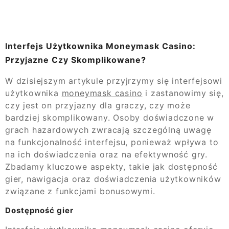
Interfejs Użytkownika Moneymask Casino:
Przyjazne Czy Skomplikowane?
W dzisiejszym artykule przyjrzymy się interfejsowi
użytkownika
moneymask casino
i zastanowimy się,
czy jest on przyjazny dla graczy, czy może
bardziej skomplikowany. Osoby doświadczone w
grach hazardowych zwracają szczególną uwagę
na funkcjonalność interfejsu, ponieważ wpływa to
na ich doświadczenia oraz na efektywność gry.
Zbadamy kluczowe aspekty, takie jak dostępność
gier, nawigacja oraz doświadczenia użytkowników
związane z funkcjami bonusowymi.
Dostępność gier