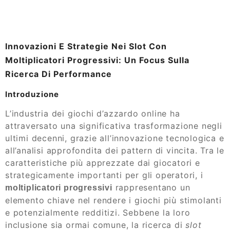
Innovazioni E Strategie Nei Slot Con
Moltiplicatori Progressivi: Un Focus Sulla
Ricerca Di Performance
Introduzione
L’industria dei giochi d’azzardo online ha
attraversato una significativa trasformazione negli
ultimi decenni, grazie all’innovazione tecnologica e
all’analisi approfondita dei pattern di vincita. Tra le
caratteristiche più apprezzate dai giocatori e
strategicamente importanti per gli operatori, i
rappresentano un
moltiplicatori progressivi
elemento chiave nel rendere i giochi più stimolanti
e potenzialmente redditizi. Sebbene la loro
inclusione sia ormai comune, la ricerca di
slot