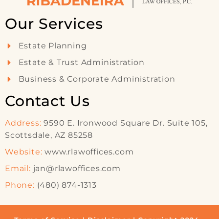
Our Services
Estate Planning
Estate & Trust Administration
Business & Corporate Administration
Contact Us
Address:
9590 E. Ironwood Square Dr. Suite 105,
Scottsdale, AZ 85258
Website:
www.rlawoffices.com
Email:
jan@rlawoffices.com
Phone:
(480) 874-1313