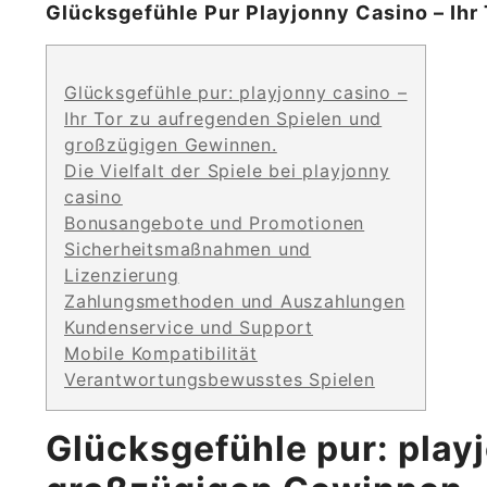
Glücksgefühle Pur Playjonny Casino – Ih
Glücksgefühle pur: playjonny casino –
Ihr Tor zu aufregenden Spielen und
großzügigen Gewinnen.
Die Vielfalt der Spiele bei playjonny
casino
Bonusangebote und Promotionen
Sicherheitsmaßnahmen und
Lizenzierung
Zahlungsmethoden und Auszahlungen
Kundenservice und Support
Mobile Kompatibilität
Verantwortungsbewusstes Spielen
Glücksgefühle pur: playj