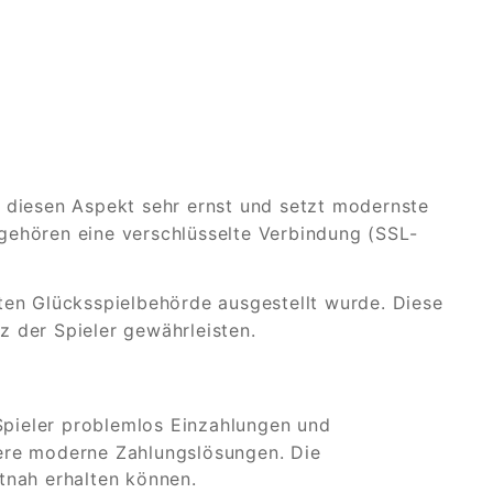
diesen Aspekt sehr ernst und setzt modernste
gehören eine verschlüsselte Verbindung (SSL-
rten Glücksspielbehörde ausgestellt wurde. Diese
tz der Spieler gewährleisten.
Spieler problemlos Einzahlungen und
ere moderne Zahlungslösungen. Die
tnah erhalten können.