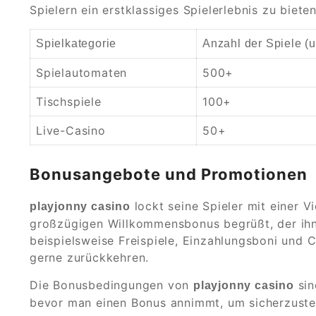
Spielern ein erstklassiges Spielerlebnis zu bieten
Spielkategorie
Anzahl der Spiele (
Spielautomaten
500+
Tischspiele
100+
Live-Casino
50+
Bonusangebote und Promotionen
lockt seine Spieler mit einer 
playjonny casino
großzügigen Willkommensbonus begrüßt, der ihne
beispielsweise Freispiele, Einzahlungsboni und
gerne zurückkehren.
Die Bonusbedingungen von
sin
playjonny casino
bevor man einen Bonus annimmt, um sicherzustel