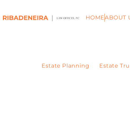
HOME
ABOUT 
Estate Planning
Estate Tru