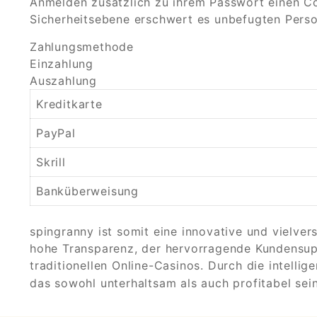
Anmelden zusätzlich zu ihrem Passwort einen Co
Sicherheitsebene erschwert es unbefugten Perso
Zahlungsmethode
Einzahlung
Auszahlung
Kreditkarte
PayPal
Skrill
Banküberweisung
spingranny ist somit eine innovative und vielver
hohe Transparenz, der hervorragende Kundensupp
traditionellen Online-Casinos. Durch die intelli
das sowohl unterhaltsam als auch profitabel sei