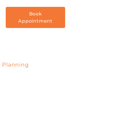
Book
Appointment
e Planning