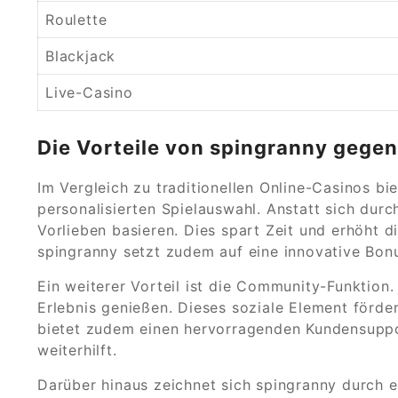
Roulette
Blackjack
Live-Casino
Die Vorteile von spingranny gege
Im Vergleich zu traditionellen Online-Casinos bi
personalisierten Spielauswahl. Anstatt sich durch
Vorlieben basieren. Dies spart Zeit und erhöht 
spingranny setzt zudem auf eine innovative Bonus
Ein weiterer Vorteil ist die Community-Funktion
Erlebnis genießen. Dieses soziale Element förde
bietet zudem einen hervorragenden Kundensuppor
weiterhilft.
Darüber hinaus zeichnet sich spingranny durch e