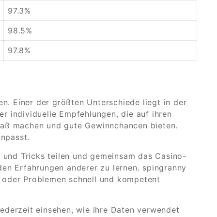
97.3%
98.5%
97.8%
en. Einer der größten Unterschiede liegt in der
er individuelle Empfehlungen, die auf ihren
h Spaß machen und gute Gewinnchancen bieten.
anpasst.
ps und Tricks teilen und gemeinsam das Casino-
den Erfahrungen anderer zu lernen. spingranny
n oder Problemen schnell und kompetent
ederzeit einsehen, wie ihre Daten verwendet