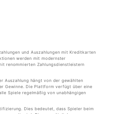
zahlungen und Auszahlungen mit Kreditkarten
saktionen werden mit modernster
mit renommierten Zahlungsdienstleistern
der Auszahlung hängt von der gewählten
r Gewinne. Die Plattform verfügt über eine
 alle Spiele regelmäßig von unabhängigen
ifizierung. Dies bedeutet, dass Spieler beim