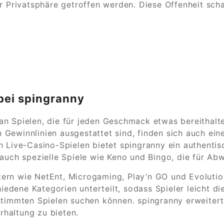
rivatsphäre getroffen werden. Diese Offenheit schaff
bei spingranny
n Spielen, die für jeden Geschmack etwas bereithalte
ewinnlinien ausgestattet sind, finden sich auch eine 
n Live-Casino-Spielen bietet spingranny ein authentis
 auch spezielle Spiele wie Keno und Bingo, die für Ab
ern wie NetEnt, Microgaming, Play’n GO und Evolution
hiedene Kategorien unterteilt, sodass Spieler leicht di
stimmten Spielen suchen können. spingranny erweitert
haltung zu bieten.