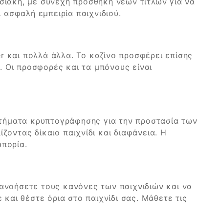
ωσιακή, με συνεχή προσθήκη νέων τίτλων για να
 ασφαλή εμπειρία παιχνιδιού.
r και πολλά άλλα. Το καζίνο προσφέρει επίσης
. Οι προσφορές και τα μπόνους είναι
στήματα κρυπτογράφησης για την προστασία των
οντας δίκαιο παιχνίδι και διαφάνεια. Η
απορία.
τανοήσετε τους κανόνες των παιχνιδιών και να
και θέστε όρια στο παιχνίδι σας. Μάθετε τις