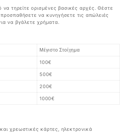
ό να τηρείτε ορισμένες βασικές αρχές. Θέστε
ν προσπαθήσετε να κυνηγήσετε τις απώλειές
για να βγάλετε χρήματα.
Μέγιστο Στοίχημα
100€
500€
200€
1000€
 και χρεωστικές κάρτες, ηλεκτρονικά