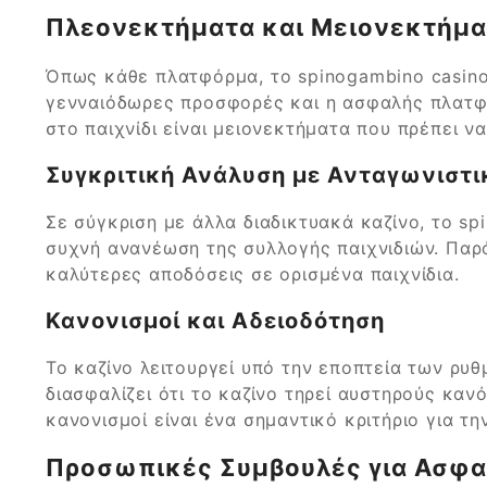
Πλεονεκτήματα και Μειονεκτήμα
Όπως κάθε πλατφόρμα, το spinogambino casino 
γενναιόδωρες προσφορές και η ασφαλής πλατφό
στο παιχνίδι είναι μειονεκτήματα που πρέπει ν
Συγκριτική Ανάλυση με Ανταγωνιστι
Σε σύγκριση με άλλα διαδικτυακά καζίνο, το sp
συχνή ανανέωση της συλλογής παιχνιδιών. Παρ
καλύτερες αποδόσεις σε ορισμένα παιχνίδια.
Κανονισμοί και Αδειοδότηση
Το καζίνο λειτουργεί υπό την εποπτεία των ρυθ
διασφαλίζει ότι το καζίνο τηρεί αυστηρούς καν
κανονισμοί είναι ένα σημαντικό κριτήριο για τη
Προσωπικές Συμβουλές για Ασφαλ