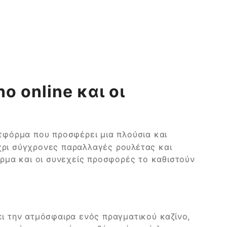
o online και οι
τφόρμα που προσφέρει μια πλούσια και
έχρι σύγχρονες παραλλαγές ρουλέτας και
όρμα και οι συνεχείς προσφορές το καθιστούν
ι την ατμόσφαιρα ενός πραγματικού καζίνο,