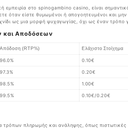
ή εμπειρία στο spinogambino casino, είναι σημαντικ
ζετε όταν είστε θυμωμένοι ή απογοητευμένοι και μη
ιχνίδι ως μια μορφή ψυχαγωγίας, όχι ως έναν τρόπο 
ν και Αποδόσεων
Απόδοση (RTP%)
Ελάχιστο Στοίχημα
96.0%
0.10€
97.3%
0.20€
98.5%
1.00€
99.5%
0.10€/0.20€
λία τρόπων πληρωμής και ανάληψης, όπως πιστωτικές