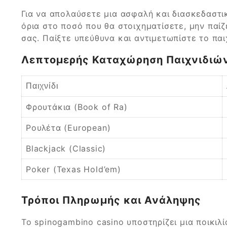
Για να απολαύσετε μια ασφαλή και διασκεδαστικ
όρια στο ποσό που θα στοιχηματίσετε, μην παί
σας. Παίξτε υπεύθυνα και αντιμετωπίστε το πα
Λεπτομερής Καταχώρηση Παιχνιδιώ
Παιχνίδι
Φρουτάκια (Book of Ra)
Ρουλέτα (European)
Blackjack (Classic)
Poker (Texas Hold’em)
Τρόποι Πληρωμής και Ανάληψης
Το spinogambino casino υποστηρίζει μια ποικι