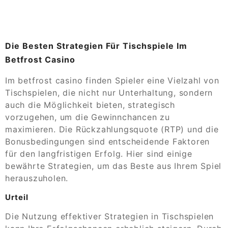
Die Besten Strategien Für Tischspiele Im
Betfrost Casino
Im betfrost casino finden Spieler eine Vielzahl von
Tischspielen, die nicht nur Unterhaltung, sondern
auch die Möglichkeit bieten, strategisch
vorzugehen, um die Gewinnchancen zu
maximieren. Die Rückzahlungsquote (RTP) und die
Bonusbedingungen sind entscheidende Faktoren
für den langfristigen Erfolg. Hier sind einige
bewährte Strategien, um das Beste aus Ihrem Spiel
herauszuholen.
Urteil
Die Nutzung effektiver Strategien in Tischspielen