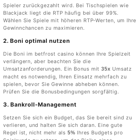
Spieler zurückgezahlt wird. Bei Tischspielen wie
Blackjack liegt die RTP häufig bei über 99%.
Wählen Sie Spiele mit höheren RTP-Werten, um Ihre
Gewinnchancen zu maximieren.
2. Boni optimal nutzen
Die Boni im betfrost casino können Ihre Spielzeit
verlängern, aber beachten Sie die
Umsatzanforderungen. Ein Bonus mit
Umsatz
35x
macht es notwendig, Ihren Einsatz mehrfach zu
spielen, bevor Sie Gewinne abheben können.
Prüfen Sie die Bonusbedingungen sorgfältig.
3. Bankroll-Management
Setzen Sie sich ein Budget, das Sie bereit sind zu
verlieren, und halten Sie sich daran. Eine gute
Regel ist, nicht mehr als
Ihres Budgets pro
5%