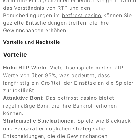
kann Ihre Erfolgschancen erheblich steigern. Durch
das Verständnis von RTP und den
Bonusbedingungen im
betfrost casino
können Sie
gezielte Entscheidungen treffen, die Ihre
Gewinnchancen erhöhen.
Vorteile und Nachteile
Vorteile
Viele Tischspiele bieten RTP-
Hohe RTP-Werte:
Werte von über 95%, was bedeutet, dass
langfristig ein Großteil der Einsätze an die Spieler
zurückfließt.
Das betfrost casino bietet
Attraktive Boni:
regelmäßige Boni, die Ihre Bankroll erhöhen
können.
Spiele wie Blackjack
Strategische Spieloptionen:
und Baccarat ermöglichen strategische
Entscheidungen, die die Gewinnchancen