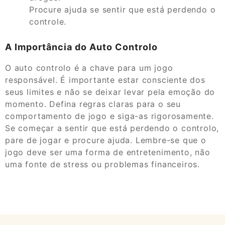
Procure ajuda se sentir que está perdendo o
controle.
A Importância do Auto Controlo
O auto controlo é a chave para um jogo
responsável. É importante estar consciente dos
seus limites e não se deixar levar pela emoção do
momento. Defina regras claras para o seu
comportamento de jogo e siga-as rigorosamente.
Se começar a sentir que está perdendo o controlo,
pare de jogar e procure ajuda. Lembre-se que o
jogo deve ser uma forma de entretenimento, não
uma fonte de stress ou problemas financeiros.