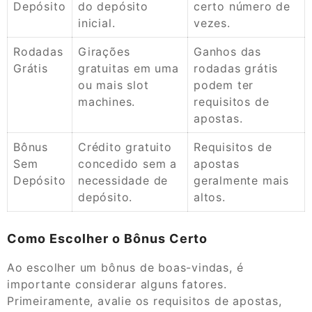
Depósito
do depósito
certo número de
inicial.
vezes.
Rodadas
Girações
Ganhos das
Grátis
gratuitas em uma
rodadas grátis
ou mais slot
podem ter
machines.
requisitos de
apostas.
Bônus
Crédito gratuito
Requisitos de
Sem
concedido sem a
apostas
Depósito
necessidade de
geralmente mais
depósito.
altos.
Como Escolher o Bônus Certo
Ao escolher um bônus de boas-vindas, é
importante considerar alguns fatores.
Primeiramente, avalie os requisitos de apostas,