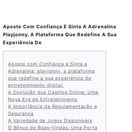
Aposte Com Confiança E Sinta A Adrenalina
Playjonny, A Plataforma Que Redefine A Sua
Experiência De
Aposte com Confiança e Sinta a
Adrenalina: playjonny, a plataforma
que redefine a sua experiência de
entretenimento digital.
A Evolução dos Casinos Online: Uma
Nova Era de Entretenimento
A Importância da Regulamentação e
Segurança
A Variedade de Jogos Disponíveis
O Bônus de Boas-Vindas: Uma Porta