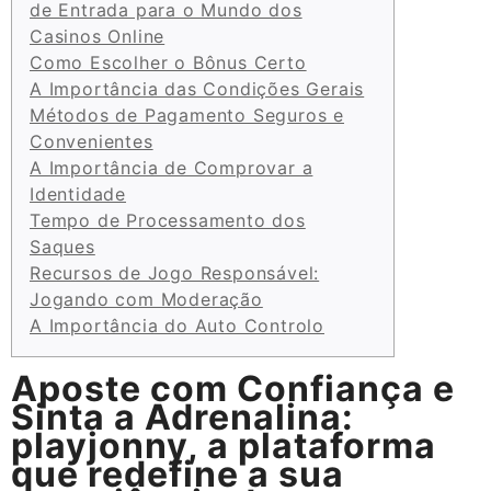
de Entrada para o Mundo dos
Casinos Online
Como Escolher o Bônus Certo
A Importância das Condições Gerais
Métodos de Pagamento Seguros e
Convenientes
A Importância de Comprovar a
Identidade
Tempo de Processamento dos
Saques
Recursos de Jogo Responsável:
Jogando com Moderação
A Importância do Auto Controlo
Aposte com Confiança e
Sinta a Adrenalina:
playjonny, a plataforma
que redefine a sua