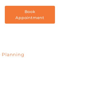
Book
Appointment
e Planning