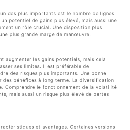
L’un des plus importants est le nombre de lignes
 un potentiel de gains plus élevé, mais aussi une
lement un rôle crucial. Une disposition plus
ira une plus grande marge de manœuvre.
nt augmenter les gains potentiels, mais cela
sser ses limites. Il est préférable de
endre des risques plus importants. Une bonne
r des bénéfices à long terme. La diversification
te. Comprendre le fonctionnement de la volatilité
ants, mais aussi un risque plus élevé de pertes
ractéristiques et avantages. Certaines versions