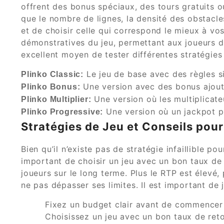
offrent des bonus spéciaux, des tours gratuits o
que le nombre de lignes, la densité des obstacles
et de choisir celle qui correspond le mieux à vo
démonstratives du jeu, permettant aux joueurs de 
excellent moyen de tester différentes stratégies
Le jeu de base avec des règles si
Plinko Classic:
Une version avec des bonus ajoutés
Plinko Bonus:
Une version où les multiplicat
Plinko Multiplier:
Une version où un jackpot pr
Plinko Progressive:
Stratégies de Jeu et Conseils po
Bien qu’il n’existe pas de stratégie infaillible 
important de choisir un jeu avec un bon taux de 
joueurs sur le long terme. Plus le RTP est élevé,
ne pas dépasser ses limites. Il est important de 
Fixez un budget clair avant de commencer 
Choisissez un jeu avec un bon taux de reto