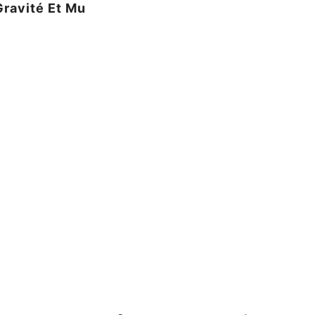
Gravité Et Mu