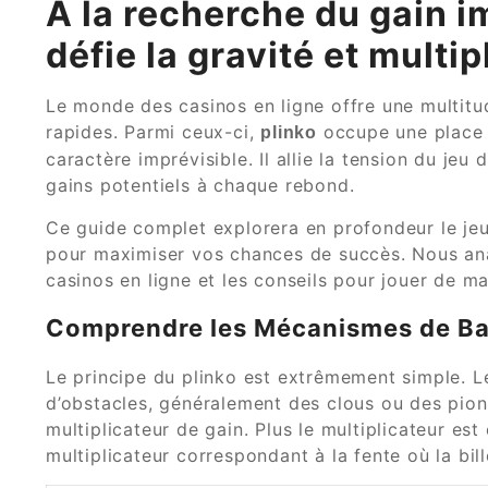
À la recherche du gain im
défie la gravité et multi
Le monde des casinos en ligne offre une multitud
rapides. Parmi ceux-ci,
occupe une place p
plinko
caractère imprévisible. Il allie la tension du jeu
gains potentiels à chaque rebond.
Ce guide complet explorera en profondeur le je
pour maximiser vos chances de succès. Nous analy
casinos en ligne et les conseils pour jouer de m
Comprendre les Mécanismes de Ba
Le principe du plinko est extrêmement simple. Le 
d’obstacles, généralement des clous ou des pion
multiplicateur de gain. Plus le multiplicateur est é
multiplicateur correspondant à la fente où la bil