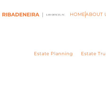
HOME
ABOUT 
Estate Planning
Estate Tru